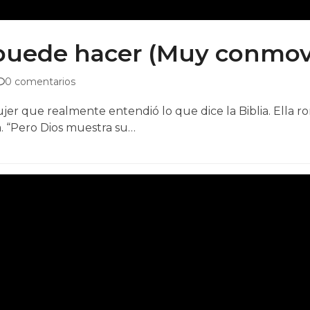
s puede hacer (Muy conmo
0 comentarios
r que realmente entendió lo que dice la Biblia. Ella r
a. “Pero Dios muestra su…