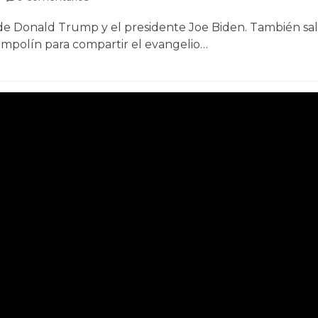
 de Donald Trump y el presidente Joe Biden. También sale
mpolín para compartir el evangelio…