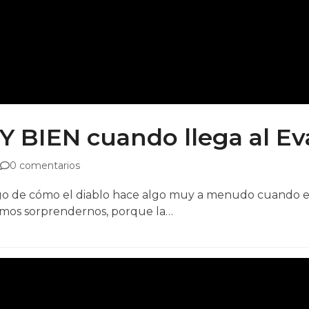
Y BIEN cuando llega al E
0 comentarios
stigo de cómo el diablo hace algo muy a menudo cuando es
amos sorprendernos, porque la…