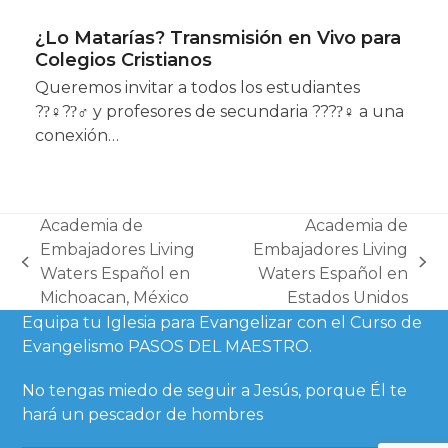
¿Lo Matarías? Transmisión en Vivo para
Colegios Cristianos
Queremos invitar a todos los estudiantes
??‍♀??‍♂ y profesores de secundaria ????‍♀ a una
conexión…
Academia de
Academia de
Embajadores Living
Embajadores Living
previous
next
Waters Español en
Waters Español en
post:
post:
Michoacan, México
Estados Unidos
Equipa tu Iglesia para Evangelizar con el Curso de
Evangelismo PASOS DEL MAESTRO.
No tengas miedo de seguir a Jesús, porque Él te
hará un pescador de hombres