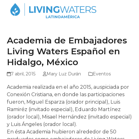
Skip
Open
Close
to
mobile
mobile
content
menu
menu
Academia de Embajadores
Living Waters Español en
Hidalgo, México
7 abril, 2015
Mary Luz Durán
Eventos
Academia realizada en el año 2015, auspiciada por
Conexión Cristiana, en donde las participaciones
fueron, Miguel Esparza (orador principal), Luis
Ramiréz (invitado especial), Eduardo Martínez
(orador local), Misael Hernández (invitado especial)
y Luis Ángeles (orador local).
En ésta Academia hubieron alrededor de 50