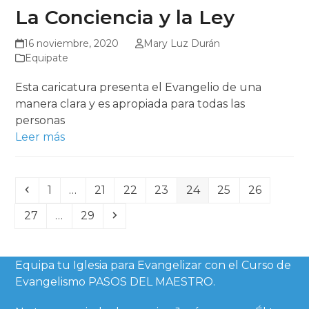
La Conciencia y la Ley
16 noviembre, 2020
Mary Luz Durán
Equipate
Esta caricatura presenta el Evangelio de una
manera clara y es apropiada para todas las
personas
Leer más
Anterior
Page
Page
Page
Page
Page
Page
Page
1
…
21
22
23
24
25
26
Page
Page
Siguiente
27
…
29
Equipa tu Iglesia para Evangelizar con el Curso de
Evangelismo PASOS DEL MAESTRO.