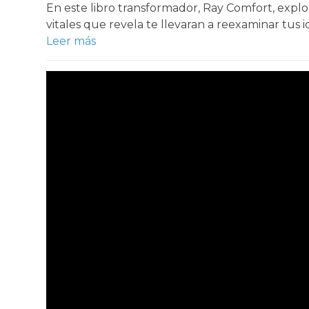
En este libro transformador, Ray Comfort, explor
vitales que revela te llevaran a reexaminar tus 
Leer más