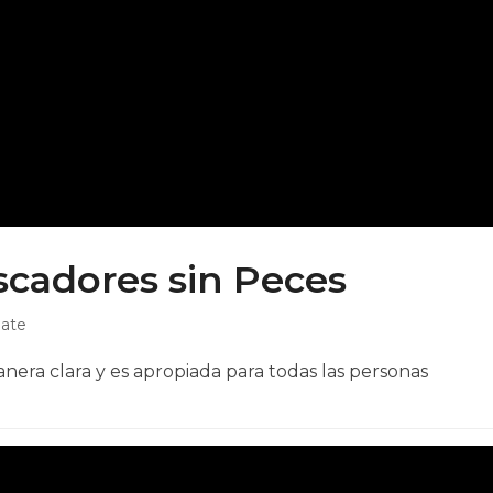
scadores sin Peces
pate
nera clara y es apropiada para todas las personas