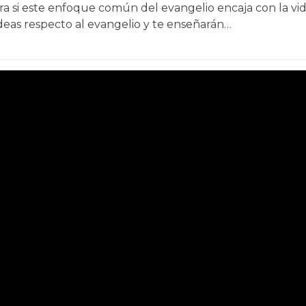
a si este enfoque común del evangelio encaja con la vida r
ideas respecto al evangelio y te enseñarán…