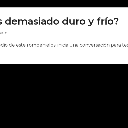
es demasiado duro y frío?
pate
io de este rompehielos, inicia una conversación para test