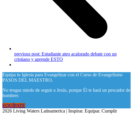
previous post:
Estudiante ateo acalorado debate con un
cristiano y aprende ESTO
Equipa tu Iglesia para Evangelizar con el Curso de Evangelismo
PASOS DEL MAESTRO.
No tengas miedo de seguir a Jesús, porque Él te hará un pescador de
hombres
EQUÍPATE
2026 Living Waters Latinamerica | Inspirar. Equipar. Cumplir