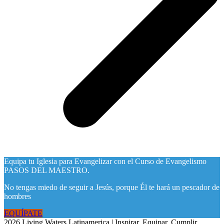
Equipa tu Iglesia para Evangelizar con el Curso de Evangelismo
PASOS DEL MAESTRO.
No tengas miedo de seguir a Jesús, porque Él te hará un pescador de
hombres
EQUÍPATE
2026 Living Waters Latinamerica | Inspirar. Equipar. Cumplir