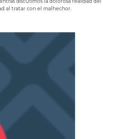
entras discutimos la dolorosa realidad del
ad al tratar con el malhechor.