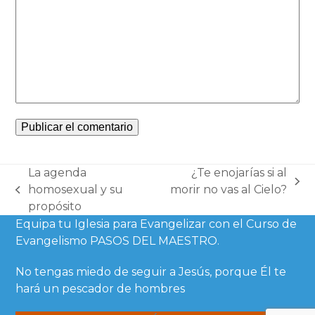
La agenda
¿Te enojarías si al
next
homosexual y su
morir no vas al Cielo?
previous
post:
propósito
post:
Equipa tu Iglesia para Evangelizar con el Curso de
Evangelismo PASOS DEL MAESTRO.
No tengas miedo de seguir a Jesús, porque Él te
hará un pescador de hombres