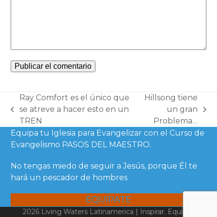
Ray Comfort es el único que
Hillsong tiene
se atreve a hacer esto en un
un gran
previous
next
TREN
Problema…
post:
post:
Equipa tu Iglesia para Evangelizar con el Curso de
Evangelismo PASOS DEL MAESTRO.
No tengas miedo de seguir a Jesús, porque Él te
hará un pescador de hombres
EQUÍPATE
2026 Living Waters Latinamerica | Inspirar. Equipar.