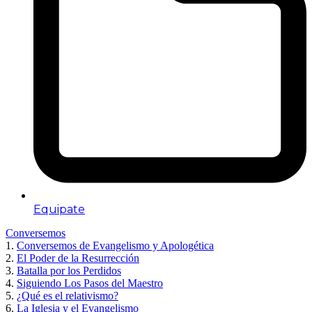
Equipate
Conversemos
1.
Conversemos de Evangelismo y Apologética
2.
El Poder de la Resurrección
3.
Batalla por los Perdidos
4.
Siguiendo Los Pasos del Maestro
5.
¿Qué es el relativismo?
6.
La Iglesia y el Evangelismo