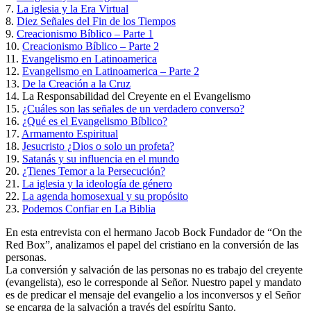
7.
La iglesia y la Era Virtual
8.
Diez Señales del Fin de los Tiempos
9.
Creacionismo Bíblico – Parte 1
10.
Creacionismo Bíblico – Parte 2
11.
Evangelismo en Latinoamerica
12.
Evangelismo en Latinoamerica – Parte 2
13.
De la Creación a la Cruz
14.
La Responsabilidad del Creyente en el Evangelismo
15.
¿Cuáles son las señales de un verdadero converso?
16.
¿Qué es el Evangelismo Bíblico?
17.
Armamento Espiritual
18.
Jesucristo ¿Dios o solo un profeta?
19.
Satanás y su influencia en el mundo
20.
¿Tienes Temor a la Persecución?
21.
La iglesia y la ideología de género
22.
La agenda homosexual y su propósito
23.
Podemos Confiar en La Biblia
En esta entrevista con el hermano Jacob Bock Fundador de “On the
Red Box”, analizamos el papel del cristiano en la conversión de las
personas.
La conversión y salvación de las personas no es trabajo del creyente
(evangelista), eso le corresponde al Señor. Nuestro papel y mandato
es de predicar el mensaje del evangelio a los inconversos y el Señor
se encarga de la salvación a través del espíritu Santo.