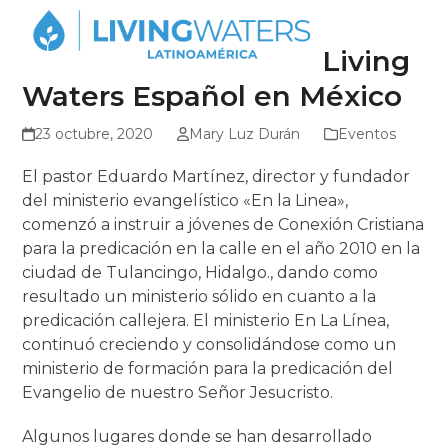
Skip
Open
Close
to
mobile
mobile
Living
content
menu
menu
Waters Español en México
23 octubre, 2020
Mary Luz Durán
Eventos
El pastor Eduardo Martínez, director y fundador
del ministerio evangelístico «En la Linea»,
comenzó a instruir a jóvenes de Conexión Cristiana
para la predicación en la calle en el año 2010 en la
ciudad de Tulancingo, Hidalgo., dando como
resultado un ministerio sólido en cuanto a la
predicación callejera. El ministerio En La Línea,
continuó creciendo y consolidándose como un
ministerio de formación para la predicación del
Evangelio de nuestro Señor Jesucristo.
Algunos lugares donde se han desarrollado