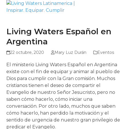
Skip
Open
Close
to
mobile
mobile
content
menu
menu
Living Waters Español en
Argentina
22 octubre, 2020
Mary Luz Durán
Eventos
El ministerio Living Waters Español en Argentina
existe con el fin de equipar y animar al pueblo de
Dios para cumplir con la Gran comisión. Muchos
cristianos tienen el deseo de compartir el
Evangelio de nuestro Señor Jesucristo, pero no
saben cómo hacerlo, cómo iniciar una
conversación. Por otro lado, muchos que saben
cómo hacerlo, han perdido la motivación y el
sentido de urgencia de nuestro gran privilegio de
predicar el Evangelio.