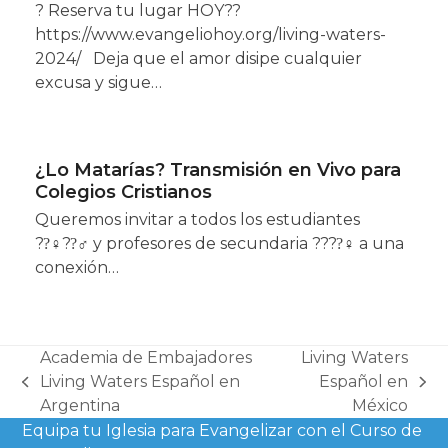
? Reserva tu lugar HOY??
https://www.evangeliohoy.org/living-waters-
2024/ Deja que el amor disipe cualquier
excusa y sigue…
¿Lo Matarías? Transmisión en Vivo para
Colegios Cristianos
Queremos invitar a todos los estudiantes
??‍♀??‍♂ y profesores de secundaria ????‍♀ a una
conexión…
Academia de Embajadores
Living Waters
Living Waters Español en
Español en
previous
next
Argentina
México
post:
post:
Equipa tu Iglesia para Evangelizar con el Curso de