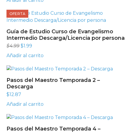
Añadir al carrito
OFERTA
Guía de Estudio Curso de Evangelismo
Intermedio Descarga/Licencia por persona
El
El
$
4.99
$
1.99
precio
precio
Añadir al carrito
original
actual
era:
es:
$4.99.
$1.99.
Pasos del Maestro Temporada 2 –
Descarga
$
12.87
Añadir al carrito
Pasos del Maestro Temporada 4 –