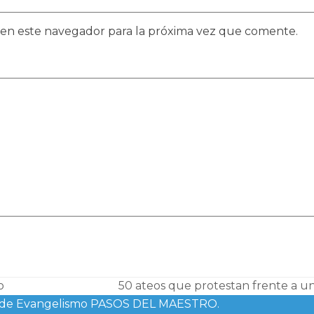
 en este navegador para la próxima vez que comente.
o
50 ateos que protestan frente a u
next
rso de Evangelismo PASOS DEL MAESTRO.
post: