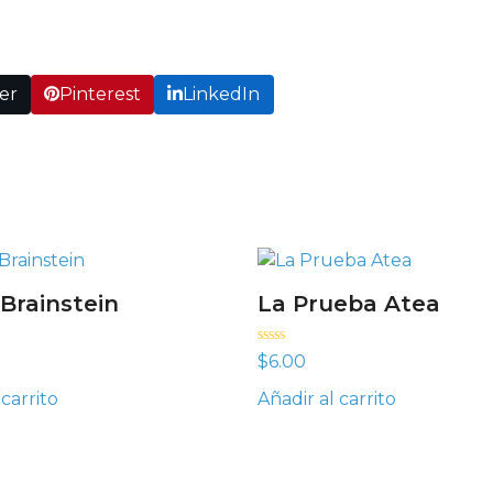
er
Pinterest
LinkedIn
 Brainstein
La Prueba Atea
Valorado con
$
6.00
5.00
de 5
 carrito
Añadir al carrito