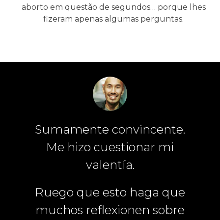
aborto em questão de segundos… porque lhes
fizeram apenas algumas perguntas.
i um
Sumamente convincente.
180.
Me hizo cuestionar mi
eroso
valentía.
Tuve
Ruego que esto haga que
Tod
rto de
muchos reflexionen sobre