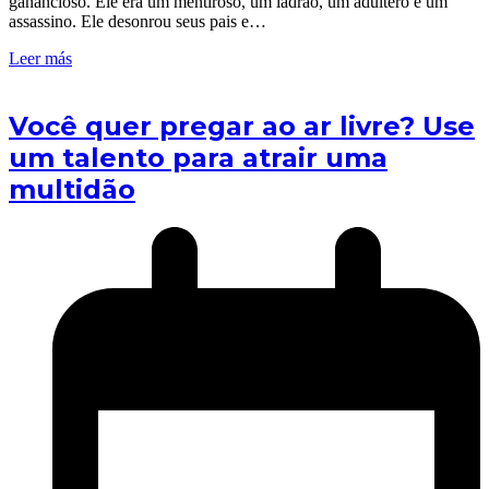
ganancioso. Ele era um mentiroso, um ladrão, um adúltero e um
assassino. Ele desonrou seus pais e…
Leer más
Você quer pregar ao ar livre? Use
um talento para atrair uma
multidão