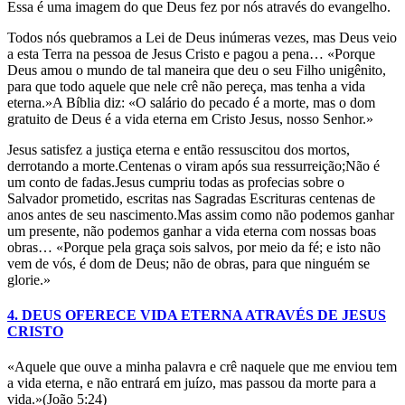
Essa é uma imagem do que Deus fez por nós através do evangelho.
Todos nós quebramos a Lei de Deus inúmeras vezes, mas Deus veio
a esta Terra na pessoa de Jesus Cristo e pagou a pena… «Porque
Deus amou o mundo de tal maneira que deu o seu Filho unigênito,
para que todo aquele que nele crê não pereça, mas tenha a vida
eterna.»A Bíblia diz: «O salário do pecado é a morte, mas o dom
gratuito de Deus é a vida eterna em Cristo Jesus, nosso Senhor.»
Jesus satisfez a justiça eterna e então ressuscitou dos mortos,
derrotando a morte.Centenas o viram após sua ressurreição;Não é
um conto de fadas.Jesus cumpriu todas as profecias sobre o
Salvador prometido, escritas nas Sagradas Escrituras centenas de
anos antes de seu nascimento.Mas assim como não podemos ganhar
um presente, não podemos ganhar a vida eterna com nossas boas
obras… «Porque pela graça sois salvos, por meio da fé; e isto não
vem de vós, é dom de Deus; não de obras, para que ninguém se
glorie.»
4. DEUS OFERECE VIDA ETERNA ATRAVÉS DE JESUS
CRISTO
«Aquele que ouve a minha palavra e crê naquele que me enviou tem
a vida eterna, e não entrará em juízo, mas passou da morte para a
vida.»(João 5:24)