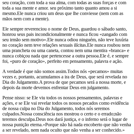
seu coração, com toda a sua alma, com todas as suas forças e com
toda a sua mente e amor. seu próximo tanto quanto amou a si
mesmo.Ele nunca criou um deus que lhe conviesse (nem com as
mãos nem com a mente).
Ele sempre reverenciou o nome de Deus, guardou o sábado santo,
honrou seus pais incondicionalmente e nunca ficou «zangado com
seu irmão sem motivo».Ele nunca odiou ninguém, não teve luxúria
no coração nem teve relações sexuais ilícitas.Ele nunca roubou nem
uma prancheta ou uma caneta, contou nem uma mentira «branca» e
nunca cobiçou nada que pertencesse a outra pessoa.Ele é, e sempre
foi, «puro de coração», perfeito em pensamento, palavra e ação.
A verdade é que não somos assim.Todos nós «pecamos» muitas
vezes e, portanto, acumulamos a ira de Deus, que será revelada no
Dia do Julgamento.A prova de que pecamos será a nossa morte, e
depois da morte devemos enfrentar Deus em julgamento.
Pense nisso: se Ele viu todos os nossos pensamentos, palavras e
ações, e se Ele vai revelar todos os nossos pecados como evidência
de nossa culpa no Dia do Julgamento, todos nós seremos
culpados.Nossa consciência nos mostrou o certo e o errado;não
teremos desculpa.Deus nos dará justiça, e o inferno será o lugar de
nossa punição eterna.»Porque não há nada encoberto que não venha
a ser revelado, nem nada oculto que não venha a ser conhecido.»