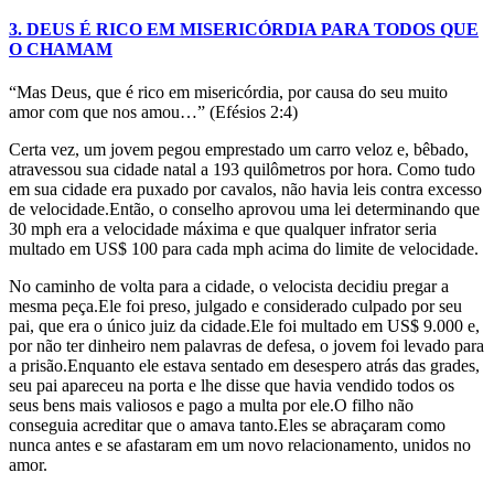
3. DEUS É RICO EM MISERICÓRDIA PARA TODOS QUE
O CHAMAM
“Mas Deus, que é rico em misericórdia, por causa do seu muito
amor com que nos amou…” (Efésios 2:4)
Certa vez, um jovem pegou emprestado um carro veloz e, bêbado,
atravessou sua cidade natal a 193 quilômetros por hora. Como tudo
em sua cidade era puxado por cavalos, não havia leis contra excesso
de velocidade.Então, o conselho aprovou uma lei determinando que
30 mph era a velocidade máxima e que qualquer infrator seria
multado em US$ 100 para cada mph acima do limite de velocidade.
No caminho de volta para a cidade, o velocista decidiu pregar a
mesma peça.Ele foi preso, julgado e considerado culpado por seu
pai, que era o único juiz da cidade.Ele foi multado em US$ 9.000 e,
por não ter dinheiro nem palavras de defesa, o jovem foi levado para
a prisão.Enquanto ele estava sentado em desespero atrás das grades,
seu pai apareceu na porta e lhe disse que havia vendido todos os
seus bens mais valiosos e pago a multa por ele.O filho não
conseguia acreditar que o amava tanto.Eles se abraçaram como
nunca antes e se afastaram em um novo relacionamento, unidos no
amor.