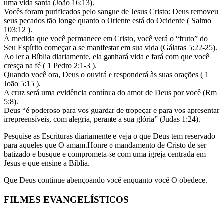
uma vida santa (João 16:13).
Vocês foram purificados pelo sangue de Jesus Cristo: Deus removeu
seus pecados tão longe quanto o Oriente está do Ocidente ( Salmo
103:12 ).
À medida que você permanece em Cristo, você verá o “fruto” do
Seu Espírito começar a se manifestar em sua vida (Gálatas 5:22-25).
Ao ler a Bíblia diariamente, ela ganhará vida e fará com que você
cresça na fé ( 1 Pedro 2:1-3 ).
Quando você ora, Deus o ouvirá e responderá às suas orações ( 1
João 5:15 ).
A cruz será uma evidência contínua do amor de Deus por você (Rm
5:8).
Deus “é poderoso para vos guardar de tropeçar e para vos apresentar
irrepreensíveis, com alegria, perante a sua glória” (Judas 1:24).
Pesquise as Escrituras diariamente e veja o que Deus tem reservado
para aqueles que O amam.Honre o mandamento de Cristo de ser
batizado e busque e comprometa-se com uma igreja centrada em
Jesus e que ensine a Bíblia.
Que Deus continue abençoando você enquanto você O obedece.
FILMES EVANGELÍSTICOS