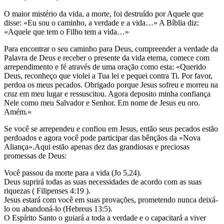
O maior mistério da vida, a morte, foi destruído por Aquele que
disse: «Eu sou o caminho, a verdade e a vida…» A Bíblia diz:
«Aquele que tem o Filho tem a vida…»
Para encontrar o seu caminho para Deus, compreender a verdade da
Palavra de Deus e receber o presente da vida eterna, comece com
arrependimento e fé através de uma oração como esta: «Querido
Deus, reconheço que violei a Tua lei e pequei contra Ti. Por favor,
perdoa os meus pecados. Obrigado porque Jesus sofreu e morreu na
cruz em meu lugar e ressuscitou. Agora deposito minha confiança
Nele como meu Salvador e Senhor. Em nome de Jesus eu oro.
Amém.»
Se você se arrependeu e confiou em Jesus, então seus pecados estão
perdoados e agora você pode participar das bênçãos da «Nova
Aliança».Aqui estão apenas dez das grandiosas e preciosas
promessas de Deus:
Você passou da morte para a vida (Jo 5,24).
Deus suprirá todas as suas necessidades de acordo com as suas
riquezas ( Filipenses 4:19 ).
Jesus estará com você em suas provações, prometendo nunca deixá-
lo ou abandoná-lo (Hebreus 13:5).
O Espírito Santo o guiará a toda a verdade e o capacitará a viver