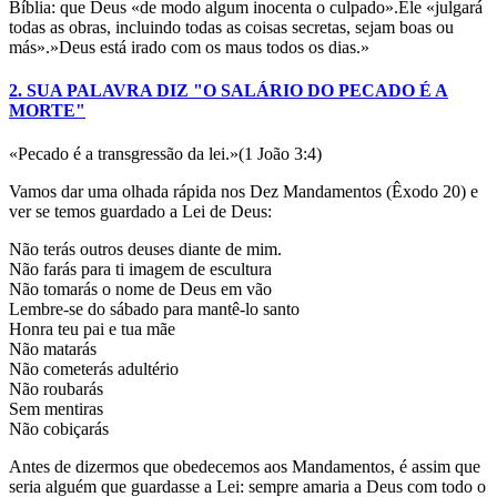
Bíblia: que Deus «de modo algum inocenta o culpado».Ele «julgará
todas as obras, incluindo todas as coisas secretas, sejam boas ou
más».»Deus está irado com os maus todos os dias.»
2. SUA PALAVRA DIZ "O SALÁRIO DO PECADO É A
MORTE"
«Pecado é a transgressão da lei.»(1 João 3:4)
Vamos dar uma olhada rápida nos Dez Mandamentos (Êxodo 20) e
ver se temos guardado a Lei de Deus:
Não terás outros deuses diante de mim.
Não farás para ti imagem de escultura
Não tomarás o nome de Deus em vão
Lembre-se do sábado para mantê-lo santo
Honra teu pai e tua mãe
Não matarás
Não cometerás adultério
Não roubarás
Sem mentiras
Não cobiçarás
Antes de dizermos que obedecemos aos Mandamentos, é assim que
seria alguém que guardasse a Lei: sempre amaria a Deus com todo o