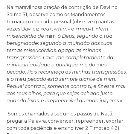
Na maravilhosa oração de contrição de Davi no
Salmo 51, observe como os Mandamentos
tornaram o pecado pessoal (observe quantas
vezes Davi diz «
eu
«, «
mim
» e «
meu
«):
«Tem
misericórdia de
mim
, ó Deus, segundo a tua
benignidade; segundo a multidão das tuas
ternas misericórdias, apaga as minhas
transgressões. Lave-me completamente da
minha iniquidade e purifique-me do
meu
pecado. Pois reconheço as minhas transgressões,
e o
meu
pecado está sempre diante de mim.
Pequei contra ti, somente contra ti, e fiz este mal
aos teus olhos, para que sejas achado justo
quando falas, e irrepreensível quando julgares.»
Somos chamados a seguir os passos de Natã:
pregar a Palavra, convencer, repreender, exortar,
com toda paciência e ensino (ver 2 Timóteo 4:2).