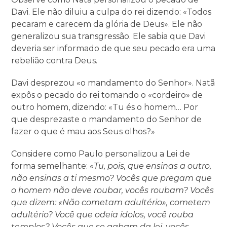
Davi. Ele não diluiu a culpa do rei dizendo: «Todos
pecaram e carecem da glória de Deus». Ele não
generalizou sua transgressão. Ele sabia que Davi
deveria ser informado de que seu pecado era uma
rebelião contra Deus.
Davi desprezou «o mandamento do Senhor». Natã
expôs o pecado do rei tomando o «cordeiro» de
outro homem, dizendo: «Tu és o homem… Por
que desprezaste o mandamento do Senhor de
fazer o que é mau aos Seus olhos?»
Considere como Paulo personalizou a Lei de
forma semelhante: «
Tu, pois, que ensinas a outro,
não ensinas a ti mesmo? Vocês que pregam que
o homem não deve roubar, vocês roubam? Vocês
que dizem: «Não cometam adultério», cometem
adultério? Você que odeia ídolos, você rouba
templos? Vocês que se gabam da lei, vocês