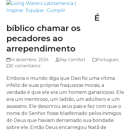
Skip
Open
Close
to
mobile
mobile
É
content
menu
menu
bíblico chamar os
pecadores ao
arrependimento
14 diciembre, 2024
Ray Comfort
Portugues
0 comentarios
Embora o mundo diga que Davi foi uma vítima
infeliz de suas próprias fraquezas morais, a
verdade é que ele era um homem ganancioso. Ele
era um mentiroso, um ladrão, um adúltero e um
assassino. Ele desonrou seus pais e fez com que o
nome do Senhor fosse blasfemado pelos inimigos
do Deus que haviam derramado sua bondade
sobre ele. Então Deus encarregou Natã de