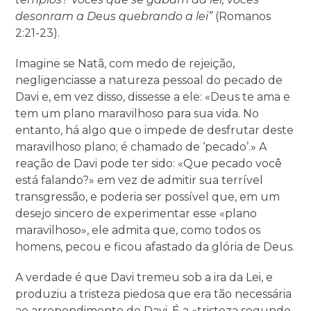
desonram a Deus quebrando a lei”
(Romanos
2:21-23).
Imagine se Natã, com medo de rejeição,
negligenciasse a natureza pessoal do pecado de
Davi e, em vez disso, dissesse a ele: «Deus te ama e
tem um plano maravilhoso para sua vida. No
entanto, há algo que o impede de desfrutar deste
maravilhoso plano; é chamado de ‘pecado’.» A
reação de Davi pode ter sido: «Que pecado você
está falando?» em vez de admitir sua terrível
transgressão, e poderia ser possível que, em um
desejo sincero de experimentar esse «plano
maravilhoso», ele admita que, como todos os
homens, pecou e ficou afastado da glória de Deus.
A verdade é que Davi tremeu sob a ira da Lei, e
produziu a tristeza piedosa que era tão necessária
ao arrependimento de Davi. É a «tristeza segundo