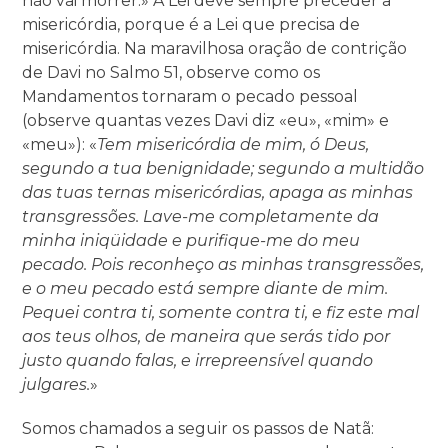
não vai morrer.» A Lei deve sempre preceder a
misericórdia, porque é a Lei que precisa de
misericórdia. Na maravilhosa oração de contrição
de Davi no Salmo 51, observe como os
Mandamentos tornaram o pecado pessoal
(observe quantas vezes Davi diz «eu», «mim» e
«meu»): «
Tem misericórdia de mim, ó Deus,
segundo a tua benignidade; segundo a multidão
das tuas ternas misericórdias, apaga as minhas
transgressões. Lave-me completamente da
minha iniqüidade e purifique-me do meu
pecado. Pois reconheço as minhas transgressões,
e o meu pecado está sempre diante de mim.
Pequei contra ti, somente contra ti, e fiz este mal
aos teus olhos, de maneira que serás tido por
justo quando falas, e irrepreensível quando
julgares.
»
Somos chamados a seguir os passos de Natã: