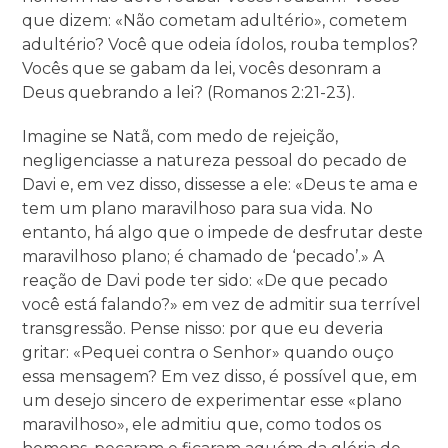
que dizem: «Não cometam adultério», cometem
adultério? Você que odeia ídolos, rouba templos?
Vocês que se gabam da lei, vocês desonram a
Deus quebrando a lei? (Romanos 2:21-23).
Imagine se Natã, com medo de rejeição,
negligenciasse a natureza pessoal do pecado de
Davi e, em vez disso, dissesse a ele: «Deus te ama e
tem um plano maravilhoso para sua vida. No
entanto, há algo que o impede de desfrutar deste
maravilhoso plano; é chamado de ‘pecado’.» A
reação de Davi pode ter sido: «De que pecado
você está falando?» em vez de admitir sua terrível
transgressão. Pense nisso: por que eu deveria
gritar: «Pequei contra o Senhor» quando ouço
essa mensagem? Em vez disso, é possível que, em
um desejo sincero de experimentar esse «plano
maravilhoso», ele admitiu que, como todos os