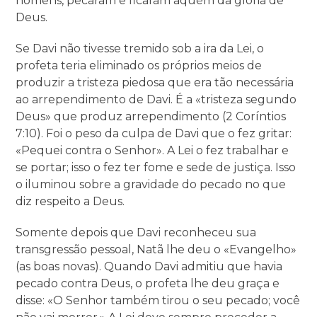
homens, pecaram e ficaram aquém da glória de
Deus.
Se Davi não tivesse tremido sob a ira da Lei, o
profeta teria eliminado os próprios meios de
produzir a tristeza piedosa que era tão necessária
ao arrependimento de Davi. É a «tristeza segundo
Deus» que produz arrependimento (2 Coríntios
7:10). Foi o peso da culpa de Davi que o fez gritar:
«Pequei contra o Senhor». A Lei o fez trabalhar e
se portar; isso o fez ter fome e sede de justiça. Isso
o iluminou sobre a gravidade do pecado no que
diz respeito a Deus.
Somente depois que Davi reconheceu sua
transgressão pessoal, Natã lhe deu o «Evangelho»
(as boas novas). Quando Davi admitiu que havia
pecado contra Deus, o profeta lhe deu graça e
disse: «O Senhor também tirou o seu pecado; você