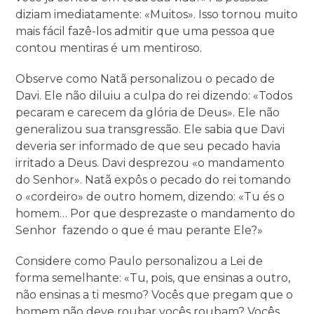
diziam imediatamente: «Muitos». Isso tornou muito
mais fácil fazê-los admitir que uma pessoa que
contou mentiras é um mentiroso.
Observe como Natã personalizou o pecado de
Davi. Ele não diluiu a culpa do rei dizendo: «Todos
pecaram e carecem da glória de Deus». Ele não
generalizou sua transgressão. Ele sabia que Davi
deveria ser informado de que seu pecado havia
irritado a Deus. Davi desprezou «o mandamento
do Senhor». Natã expôs o pecado do rei tomando
o «cordeiro» de outro homem, dizendo: «Tu és o
homem… Por que desprezaste o mandamento do
Senhor fazendo o que é mau perante Ele?»
Considere como Paulo personalizou a Lei de
forma semelhante: «Tu, pois, que ensinas a outro,
não ensinas a ti mesmo? Vocês que pregam que o
homem não deve roubar vocês roubam? Vocês