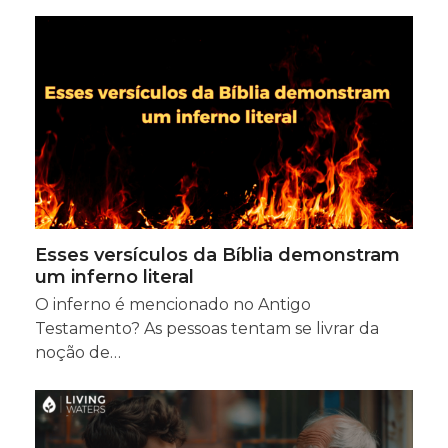
Esses versículos da Bíblia demonstram
um inferno literal
O inferno é mencionado no Antigo
Testamento? As pessoas tentam se livrar da
noção de…