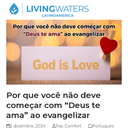
Skip
Open
Close
to
mobile
mobile
content
menu
menu
Por que você não deve
começar com “Deus te
ama” ao evangelizar
2 diciembre, 2024
Ray Comfort
Portugues